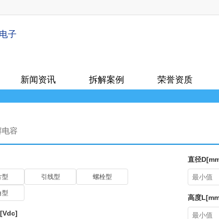
新闻资讯
拆解案例
荣誉资质
解电容
直径D[mm
片型
引线型
螺栓型
角型
高度L[mm
Vdc]