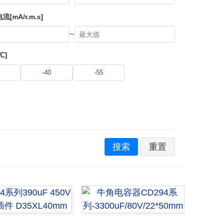
[mA/r.m.s]
~
℃]
-40
-55
搜索
重置