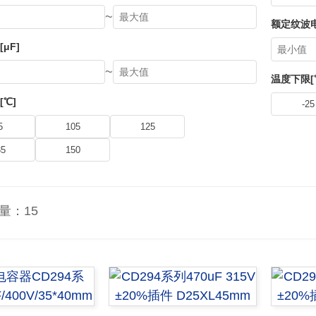
~
额定纹波电流
μF]
~
温度下限[
[℃]
-25
5
105
125
35
150
量：
15