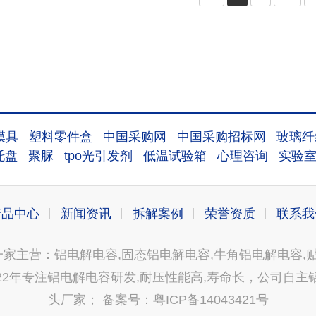
模具
塑料零件盒
中国采购网
中国采购招标网
玻璃纤
托盘
聚脲
tpo光引发剂
低温试验箱
心理咨询
实验
产品中心
新闻资讯
拆解案例
荣誉资质
联系我
家主营：铝电解电容,固态铝电解电容,牛角铝电解电容,贴
2年专注铝电解电容研发,耐压性能高,寿命长，公司自主铝
头厂家；
备案号：粤ICP备14043421号