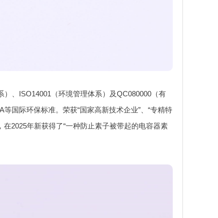
）、ISO14001（环境管理体系）及QC080000（有
CA等国际环保标准。荣获“国家高新技术企业”、“专精特
，在2025年新获得了“一种防止素子被带起的电容器素