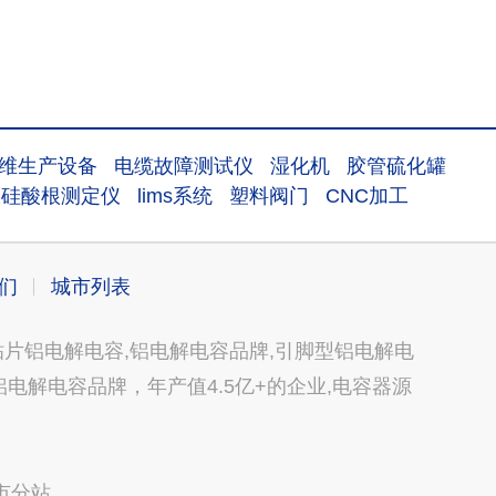
维生产设备
电缆故障测试仪
湿化机
胶管硫化罐
室硅酸根测定仪
lims系统
塑料阀门
CNC加工
们
城市列表
片铝电解电容,铝电解电容品牌,引脚型铝电解电
电解电容品牌，年产值4.5亿+的企业,电容器源
市分站