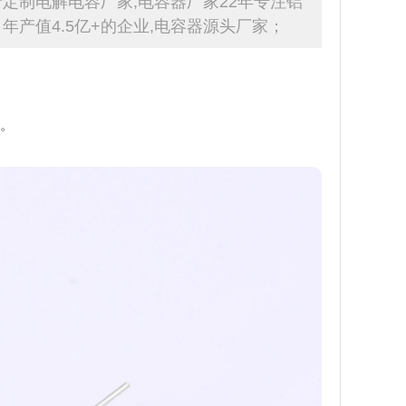
定制电解电容厂家,电容器厂家22年专注铝
年产值4.5亿+的企业,电容器源头厂家；
。