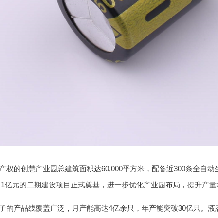
产权的创慧产业园总建筑面积达60,000平方米，配备近300条全自动
1.1亿元的二期建设项目正式奠基，进一步优化产业园布局，提升产
子的产品线覆盖广泛，月产能高达4亿余只，年产能突破30亿只。液态铝