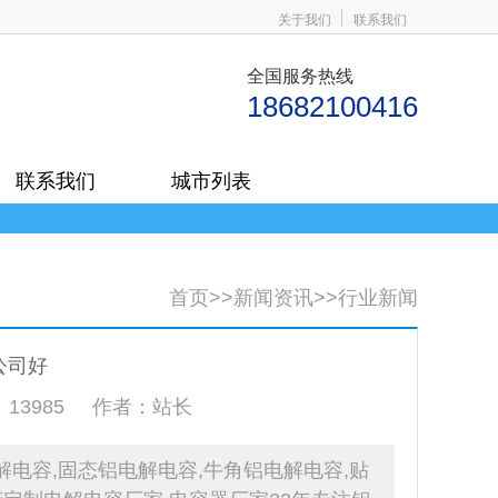
关于我们
联系我们
全国服务热线
18682100416
联系我们
城市列表
首页
>>
新闻资讯
>>
行业新闻
公司好
13985
作者：站长
电容,固态铝电解电容,牛角铝电解电容,贴