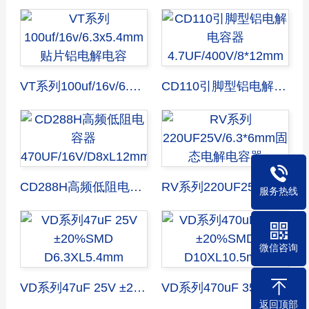
VT系列100uf/16v/6.3x5.4mm贴片铝电解电容
CD110引脚型铝电解电容器4.7UF/400V/8*12mm
CD288H高频低阻电容器470UF/16V/D8xL12mm
RV系列220UF25V/6.3*6mm固态电解电容器
服务热线
微信咨询
VD系列47uF 25V ±20%SMD D6.3XL5.4mm
VD系列470uF 35V ±20%SMD D10XL10.5mm
返回顶部