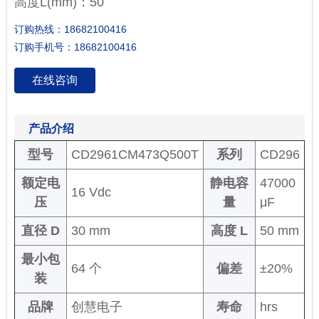
高度L(mm)：50
订购热线：18682100416
订购手机号：18682100416
在线咨询
产品介绍
型号
CD2961CM473Q500T
系列
CD296
额定电
静电容
47000
16 Vdc
压
量
μF
直径 D
30 mm
高度 L
50 mm
最小包
64 个
偏差
±20%
装
品牌
创慧电子
寿命
hrs