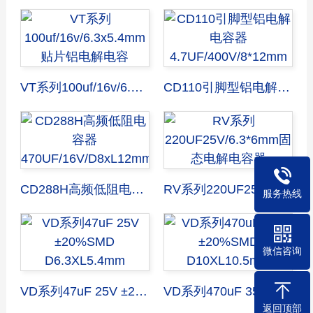
VT系列100uf/16v/6.3x5.4mm贴片铝电解电容
CD110引脚型铝电解电容器4.7UF/400V/8*12mm
CD288H高频低阻电容器470UF/16V/D8xL12mm
RV系列220UF25V/6.3*6mm固态电解电容器
服务热线
微信咨询
VD系列47uF 25V ±20%SMD D6.3XL5.4mm
VD系列470uF 35V ±20%SMD D10XL10.5mm
返回顶部