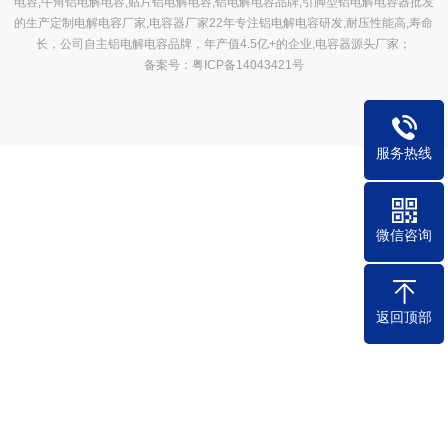
电容,牛角铝电解电容,贴片铝电解电容,铝电解电容品牌,引脚型铝电解电容器批发
的生产定制电解电容厂家,电容器厂家22年专注铝电解电容研发,耐压性能高,寿命
长，公司自主铝电解电容品牌，年产值4.5亿+的企业,电容器源头厂家；
备案号：粤ICP备14043421号
服务热线
微信咨询
返回顶部