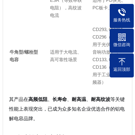
ESR（等效串联
适用于PD快充、
电阻），高纹波
PC板卡、服务器等
电流
服务热线
CD293, CD294,
CD296（牛角型，
用于光伏逆变器、
微信咨询
牛角型/螺栓型
适用于大电流、
音响功放）
；
电容
高可靠性场景
CD133, CD134,
CD136（螺栓型，
返回顶部
用于工业电源、变
频器）
其产品在
高频低阻
、
长寿命
、
耐高温
、
耐高纹波
等关键
性能上表现突出，已成为众多知名企业优选合作的铝电
解电容品牌
。