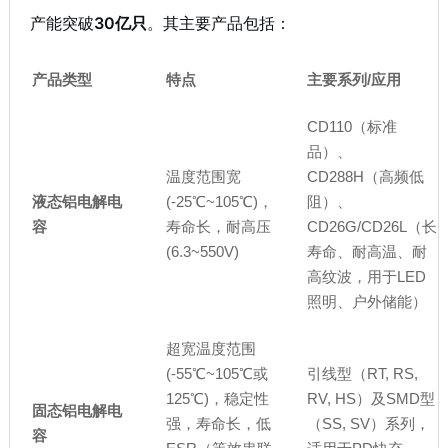
产能突破
30亿只
。其主要产品包括：
产品类型
特点
主要系列/应用
CD110（标准
品）、
温度范围宽
CD288H（高频低
液态铝电解电
(-25℃~105℃)，
阻）、
容
寿命长，耐高压
CD26G/CD26L（长
(6.3~550V)
寿命、耐高温、耐
高纹波，用于LED
照明、户外储能）
超宽温度范围
(-55℃~105℃或
引线型（RT, RS,
125℃)，稳定性
RV, HS）及SMD型
固态铝电解电
强，寿命长，低
（SS, SV）系列，
容