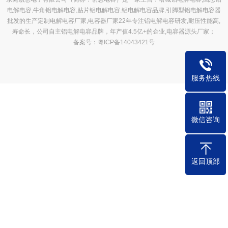
电解电容,牛角铝电解电容,贴片铝电解电容,铝电解电容品牌,引脚型铝电解电容器
批发的生产定制电解电容厂家,电容器厂家22年专注铝电解电容研发,耐压性能高,
寿命长，公司自主铝电解电容品牌，年产值4.5亿+的企业,电容器源头厂家；
备案号：粤ICP备14043421号
服务热线
微信咨询
返回顶部