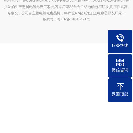
电解电容,牛角铝电解电容,贴片铝电解电容,铝电解电容品牌,引脚型铝电解电容器
批发的生产定制电解电容厂家,电容器厂家22年专注铝电解电容研发,耐压性能高,
寿命长，公司自主铝电解电容品牌，年产值4.5亿+的企业,电容器源头厂家；
备案号：粤ICP备14043421号
服务热线
微信咨询
返回顶部