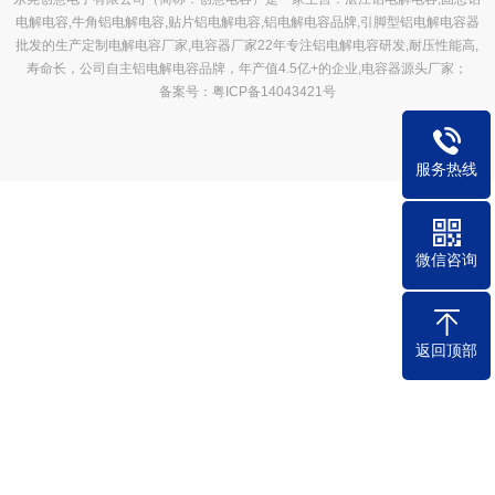
电解电容,牛角铝电解电容,贴片铝电解电容,铝电解电容品牌,引脚型铝电解电容器
批发的生产定制电解电容厂家,电容器厂家22年专注铝电解电容研发,耐压性能高,
寿命长，公司自主铝电解电容品牌，年产值4.5亿+的企业,电容器源头厂家；
备案号：粤ICP备14043421号
服务热线
微信咨询
返回顶部