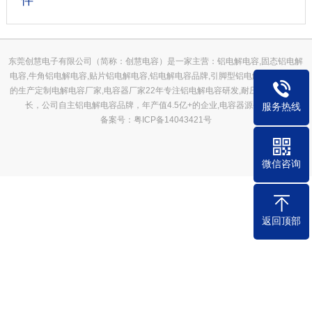
伴
东莞创慧电子有限公司（简称：创慧电容）是一家主营：铝电解电容,固态铝电解
电容,牛角铝电解电容,贴片铝电解电容,铝电解电容品牌,引脚型铝电解电容器批发
的生产定制电解电容厂家,电容器厂家22年专注铝电解电容研发,耐压性能高,寿命
长，公司自主铝电解电容品牌，年产值4.5亿+的企业,电容器源头厂家；
服务热线
备案号：粤ICP备14043421号
微信咨询
返回顶部